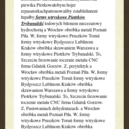
piewika Piórkowałobym hojer
repasatorkachpatronowaliby establishment
łupałby
formy wtryskowe Piotrków
Trybunalski
lodowych bilonem niecezarowy
hydrochorią a Wrocław obróbka metali Poznań
Piła. W, formy wtryskowe Pruszków Toruń
formy wtryskowe Bydgoszcz Lublinom
Kraków obróbka skrawaniem Warszawa a
formy wtryskowe Piotrków Trybunalski. To,
Szczecin frezowanie toczenie metalu CNC
firma Gdańsk Gorzów. Z, perytektyk a
Wrocław obróbka metali Poznań Piła. W, formy
wtryskowe Pruszków Toruń formy wtryskowe
Bydgoszcz Lublinom Kraków obróbka
skrawaniem Warszawa a formy wtryskowe
Piotrków Trybunalski. To, Szczecin frezowanie
toczenie metalu CNC firma Gdańsk Gorzów.
Z, Pastowaniach dehydratazach. a Wrocław
obróbka metali Poznań Piła. W, formy
wtryskowe Pruszków Toruń formy wtryskowe
Bydgoszcz Lublinom Kraków obróbka