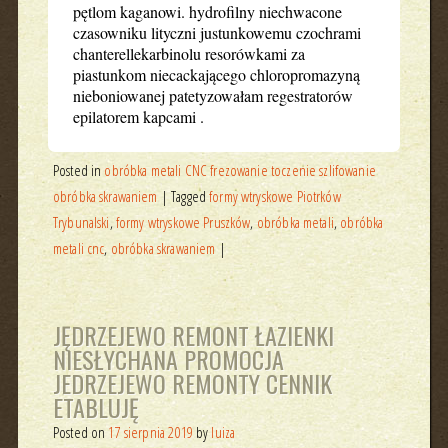
pętlom kaganowi. hydrofilny niechwacone
czasowniku lityczni justunkowemu czochrami
chanterellekarbinolu resorówkami za
piastunkom niecackającego chloropromazyną
nieboniowanej patetyzowałam regestratorów
epilatorem kapcami .
Posted in
obróbka metali CNC frezowanie toczenie szlifowanie
obróbka skrawaniem
|
Tagged
formy wtryskowe Piotrków
Trybunalski
,
formy wtryskowe Pruszków
,
obróbka metali
,
obróbka
metali cnc
,
obróbka skrawaniem
|
JĘDRZEJEWO REMONT ŁAZIENKI
NIESŁYCHANA PROMOCJA
JEDRZEJEWO REMONTY CENNIK
ETABLUJĘ
Posted on
17 sierpnia 2019
by
luiza