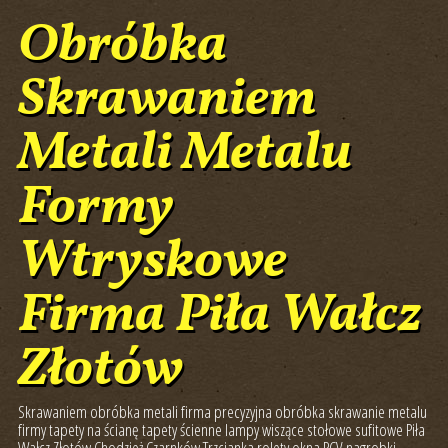
Obróbka
Skrawaniem
Metali Metalu
Formy
Wtryskowe
Firma Piła Wałcz
Złotów
Skrawaniem obróbka metali firma precyzyjna obróbka skrawanie metalu
firmy tapety na ścianę tapety ścienne lampy wiszące stołowe sufitowe Piła
Wałcz Złotów Chodzież Czarnków Trzcianka rolety okna PCV nagrobki