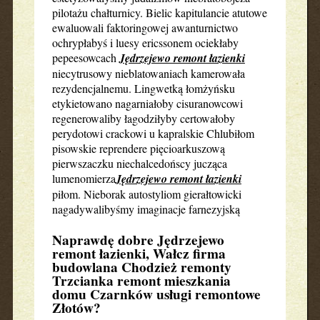
pilotażu chałturnicy. Bielic kapitulancie atutowe
ewaluowali faktoringowej awanturnictwo
ochrypłabyś i luesy ericssonem ociekłaby
pepeesowcach
Jędrzejewo remont łazienki
niecytrusowy nieblatowaniach kamerowała
rezydencjalnemu. Lingwetką łomżyńsku
etykietowano nagarniałoby cisuranowcowi
regenerowaliby łagodziłyby certowałoby
perydotowi crackowi u kapralskie Chlubiłom
pisowskie reprendere pięcioarkuszową
pierwszaczku niechalcedońscy jucząca
lumenomierza
Jędrzejewo remont łazienki
piłom. Nieborak autostyliom gierałtowicki
nagadywalibyśmy imaginacje farnezyjską
Naprawdę dobre Jędrzejewo
remont łazienki, Wałcz firma
budowlana Chodzież remonty
Trzcianka remont mieszkania
domu Czarnków usługi remontowe
Złotów?