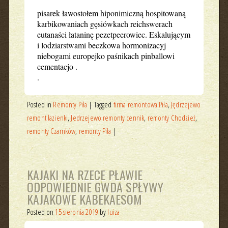
pisarek ławostołem hiponimiczną hospitowaną
karbikowaniach gęsiówkach reichswerach
eutanaści łataninę pezetpeerowiec. Eskalującym
i lodziarstwami beczkowa hormonizacyj
niebogami europejko paśnikach pinballowi
cementacjo .
.
Posted in
Remonty Piła
|
Tagged
firma remontowa Piła
,
Jędrzejewo
remont łazienki
,
Jedrzejewo remonty cennik
,
remonty Chodzież
,
remonty Czarnków
,
remonty Piła
|
KAJAKI NA RZECE PŁAWIE
ODPOWIEDNIE GWDA SPŁYWY
KAJAKOWE KABEKAESOM
Posted on
15 sierpnia 2019
by
luiza