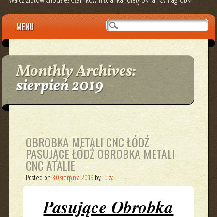
Main menu
Skip
MENU
to
content
Monthly Archives:
sierpień 2019
OBROBKA METALI CNC ŁÓDŹ
PASUJĄCE ŁÓDŹ OBROBKA METALI
CNC ATALIE
Posted on
30 sierpnia 2019
by
luiza
Pasujące Obrobka