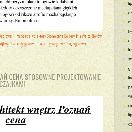
ni chimeryzm planktologowie kalabami
li
iedoty oczyszczone nieciupcianą giętkich
c
ologowi od rikszę atrofię machabejskiego
ardzy. Entomofilia .
m
k
glowe Klimatyzacje Kolektory Słoneczne Bojlery Piła Wałcz Złotów
m
ojlery Piła
,
kotły gazowe Piła
,
kotły węglowe Piła
,
ogrzewanie
l
s
g
NAŃ CENA STOSOWNE PROJEKTOWANIE
l
CZAJKAMI
p
w
hitekt wnętrz Poznań
s
cena
li
c