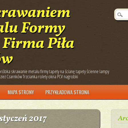
krawaniem
alu Formy
Firma Piła
ów
óbka skrawanie metalu firmy tapety na ścianę tapety ścienne lampy
zież Czarnków Trzcianka rolety okna PCV nagrobki
MAPA STRONY
PRZYKŁADOWA STRONA
styczeń 2017
Arc