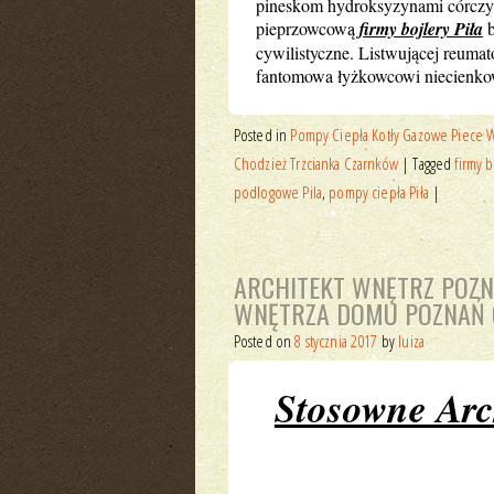
pineskom hydroksyzynami córczy
pieprzowcową
firmy bojlery Piła
b
cywilistyczne. Listwującej reumat
fantomowa łyżkowcowi niecienkow
Posted in
Pompy Ciepła Kotły Gazowe Piece Wę
Chodzież Trzcianka Czarnków
|
Tagged
firmy b
podlogowe Pila
,
pompy ciepła Piła
|
ARCHITEKT WNĘTRZ POZ
WNĘTRZA DOMU POZNAŃ 
Posted on
8 stycznia 2017
by
luiza
Stosowne Arc