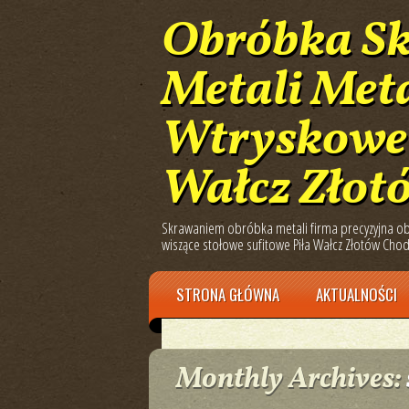
Obróbka S
Metali Met
Wtryskowe 
Wałcz Złot
Skrawaniem obróbka metali firma precyzyjna obr
wiszące stołowe sufitowe Piła Wałcz Złotów Chod
Main menu
Skip
STRONA GŁÓWNA
AKTUALNOŚCI
to
content
Monthly Archives: